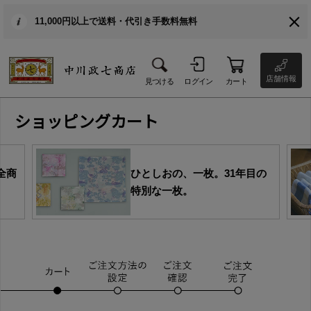
11,000円以上で送料・代引き手数料無料
店舗情報
見つける
ログイン
カート
ショッピングカート
全商
ひとしおの、一枚。31年目の
特別な一枚。