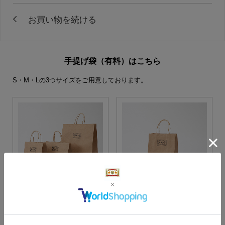
手提げ袋（有料）はこちら
S・M・Lの3つサイズをご用意しております。
S・M・Lサイズより当店に
Sサイズ
お任せ