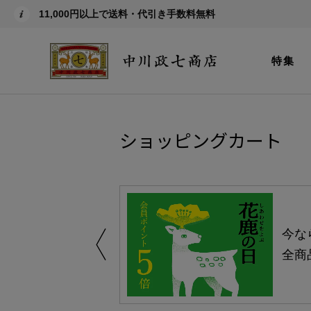
11,000円以上で送料・代引き手数料無料
特集
ショッピングカート
しい、植物由来
今な
。
全商