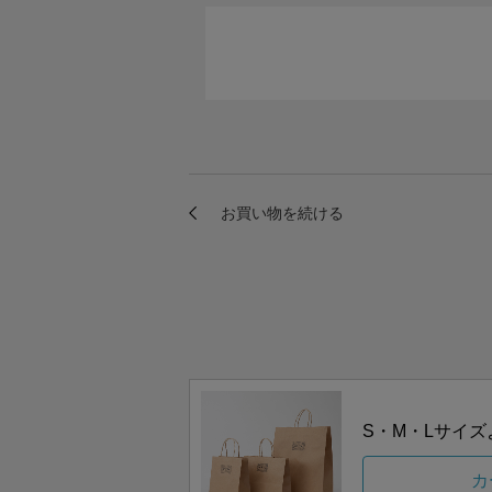
S・M・Lサイ
カ