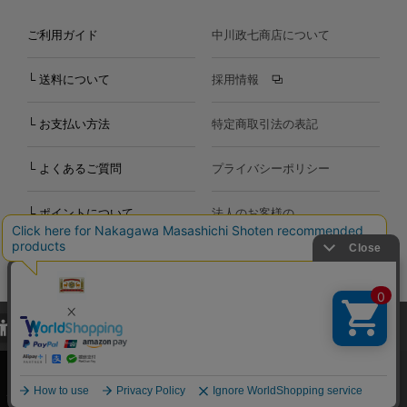
ご利用ガイド
中川政七商店について
└ 送料について
採用情報
└ お支払い方法
特定商取引法の表記
└ よくあるご質問
プライバシーポリシー
└ ポイントについて
法人のお客様の
お問い合わせ
個人のお客様の
お問い合わせ
当サイトでは、当サイト内における閲覧履歴・属性情報などの取得およ
Copyright©2000
-2026
び利便性向上のためにクッキー（Cookie）を使用いたします。詳細に
Nakagawa Masashichi Shoten All Rights Reserved.
関しては「
プライバシーポリシー
」をお読みください。
承諾する