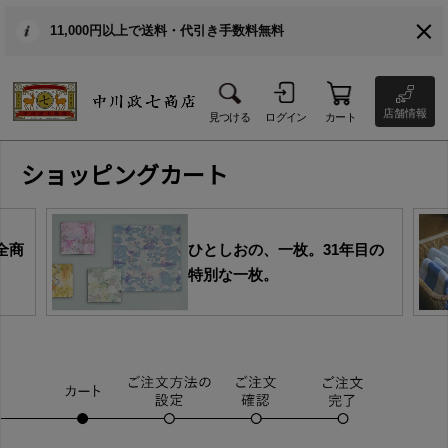
11,000円以上で送料・代引き手数料無料
店舗情報
見つける
ログイン
カート
ショッピングカート
全商
ひとしおの、一枚。31年目の
特別な一枚。