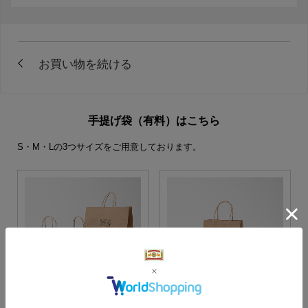
手提げ袋（有料）はこちら
S・M・Lの3つサイズをご用意しております。
S・M・Lサイズより当店に
Sサイズ