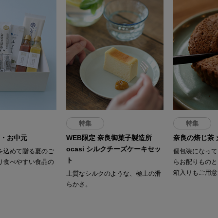
特集
特集
・お中元
WEB限定 奈良御菓子製造所
奈良の焙じ茶
ocasi シルクチーズケーキセッ
を込めて贈る夏のご
個包装になって
ト
り食べやすい食品の
らお配りものと
箱入りもご用意
上質なシルクのような、極上の滑
らかさ。