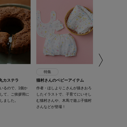
特集
特集
 丸カステラ
猫村さんのベビーアイテム
赤ちゃんの衣食
いるので、1個か
作者・ほしよりこさんが描きおろ
大人も心地良い
して、ご挨拶用に
したイラストで、子育てにいそし
んの衣食遊の道
しました。
む猫村さんや、木馬で遊ぶ子猫村
さんなどが登場！