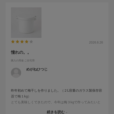
2026.6.26
憧れの。。
購入の用途
:ご自宅用
めがねひつじ
昨年初めて梅干しを作りました。（２L容量のガラス製保存容
器で梅１kg）
とても美味しくできたので、今年は梅３kgで作ってみたいと
思い、憧れの野田琺瑯でチャレンジしてみることにしまし
続きを読む
た。