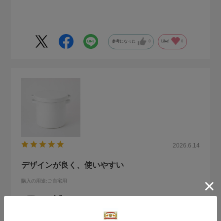
今のところ梅酢もたっぷり上がってきており、出来が楽しみ
です。
梅干し作りが終わったら、今度はこのラウンドストッカーで
参考になった
0
Like!
0
味噌を作ってみたいと思います！
シンプルなつくりなので、いろいろな用途に使えてとても便
利だと思います。
2026.6.14
デザインが良く、使いやすい
購入の用途
:ご自宅用
くみ