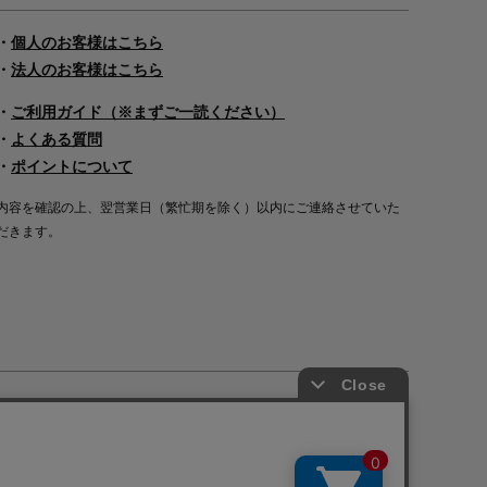
・
個人のお客様はこちら
・
法人のお客様はこちら
・
ご利用ガイド（※まずご一読ください）
・
よくある質問
・
ポイントについて
内容を確認の上、翌営業日（繁忙期を除く）以内にご連絡させていた
だきます。
Copyright©2000
-2026
Nakagawa Masashichi Shoten All Rights Reserved.