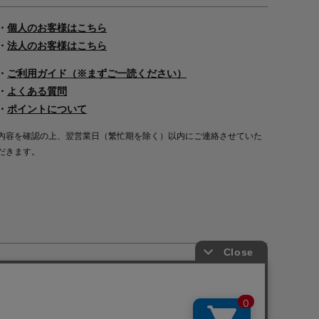
・
個人のお客様はこちら
・
法人のお客様はこちら
・
ご利用ガイド（※まずご一読ください）
・
よくある質問
・
ポイントについて
内容を確認の上、翌営業日（繁忙期を除く）以内にご連絡させていた
だきます。
Copyright©2000
-2026
Nakagawa Masashichi Shoten All Rights Reserved.