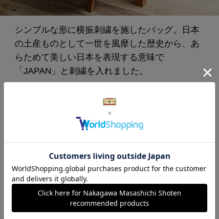
シンプルな形に横振刺繍を施したバッグ。日本
の土産ものとして一世を風靡した歴史から、あ
らためて美しい日本を表現する意味で
「JAPAN」と刺繍を入れました。
フラットながらA4サイズもすっぽり入る大きさ
で、お出かけの際のサブバッグとしてはもちろ
ん、インテリアの一部としても成立するような
見た目のため、エプロンやタオルと一緒にお部
屋に飾っても。“使う”と“飾る”の両方を楽しんで
いただけます。
インテリアコレクション「くらしの