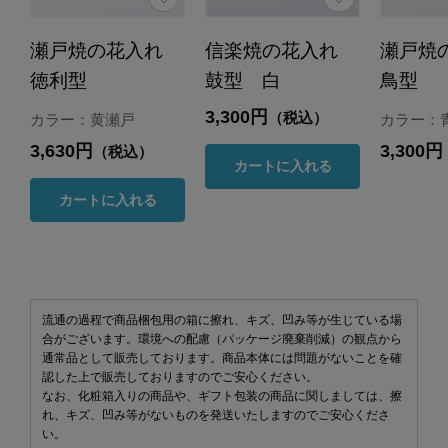
瀬戸焼の花入れ
信楽焼の花入れ
瀬戸焼
徳利型
鼓型 白
鳥型
3,300円
（税込）
カラー：黄瀬戸
カラー：
3,630円
3,300円
（税込）
カートに入れる
カートに入れる
流通の過程で商品梱包用の箱に擦れ、キズ、凹み等が生じている場
合がございます。環境への配慮（パッケージ廃棄削減）の観点から
通常品として販売しております。商品本体には問題がないことを確
認した上で販売しておりますのでご安心ください。
なお、化粧箱入りの商品や、ギフト包装の商品に関しましては、擦
れ、キズ、凹み等がないものを発送いたしますのでご安心くださ
い。