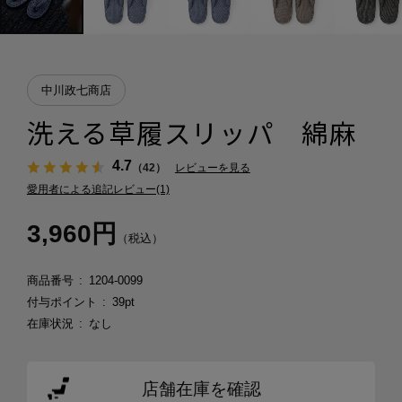
中川政七商店
洗える草履スリッパ 綿麻
4.7
（42）
レビューを見る
愛用者による追記レビュー(1)
3,960円
（税込）
商品番号
1204-0099
付与ポイント
39pt
在庫状況
なし
店舗在庫を確認