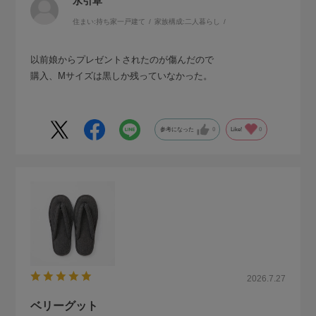
水引草
住まい:
持ち家一戸建て
家族構成:
二人暮らし
以前娘からプレゼントされたのが傷んだので
購入、Mサイズは黒しか残っていなかった。
参考になった
0
Like!
0
2026.7.27
ベリーグット