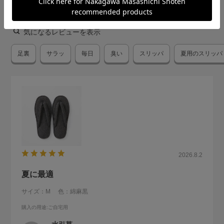
絞り込み
表示：新しい順
気になるレビューを表示
足裏
サラッ
毎日
臭い
スリッパ
夏用のスリッパ
2026.8.2
夏に最適
サイズ：M
色：綿麻黒
購入の用途
:ご自宅用