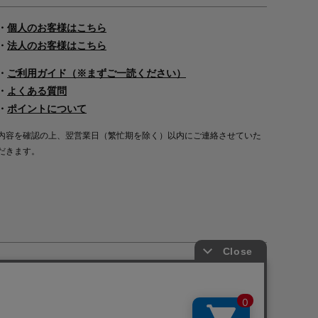
・
個人のお客様はこちら
・
法人のお客様はこちら
・
ご利用ガイド（※まずご一読ください）
・
よくある質問
・
ポイントについて
内容を確認の上、翌営業日（繁忙期を除く）以内にご連絡させていた
だきます。
Copyright©2000
-2026
Nakagawa Masashichi Shoten All Rights Reserved.