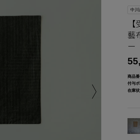
中川
【
藝
ー
55
商品番
付与ポ
在庫状