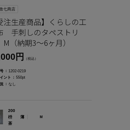
政七商店
受注生産商品】くらしの工
布 手刺しのタペストリ
 M（納期3～6ヶ月）
,000円
（税込）
号
1202-0219
イント
550pt
況
なし
200
枡 薄
M
茶