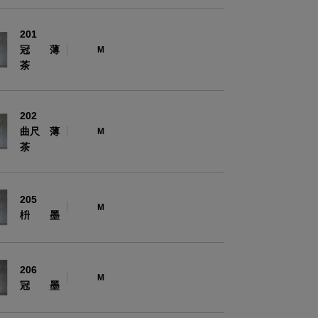
201
冠 薄
M
茶
202
曲尺 薄
M
茶
205
M
枡 墨
206
M
冠 墨