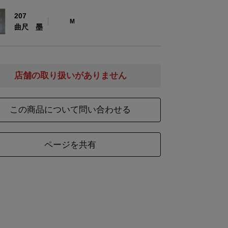
207
M
曲尺 墨
薄茶：毛46%・麻38%・綿16%
材
墨：植物繊維（大麻）50%・麻35%・綿15%
店舗の取り扱いがありません
金具：真鍮
この商品について問い合わせる
ズ
幅
全長
ページを共有
約67
88