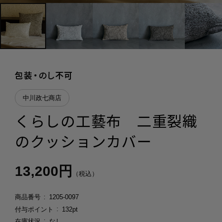
中川政七商店
くらしの工藝布 二重裂織
のクッションカバー
13,200円
（税込）
商品番号
1205-0097
付与ポイント
132pt
在庫状況
なし