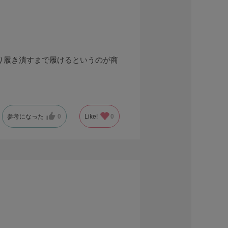
り履き潰すまで履けるというのが商
参考になった
0
Like!
0