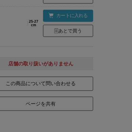
綿51％・アクリル18％・ポリエステル14％・麻1
材
ロン2％・ポリウレタン1％
カートに入れる
25-27
cm
あとで買う
右足土踏まず部分に2&9のロゴマーク入り／かか
様
止め付き/裏総パイル
店舗の取り扱いがありません
ズ
全長(置寸)
この商品について問い合わせる
23
17
25
18
ページを共有
27
19