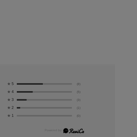
★
5
(8)
★
4
(5)
★
3
(3)
★
2
(1)
★
1
(0)