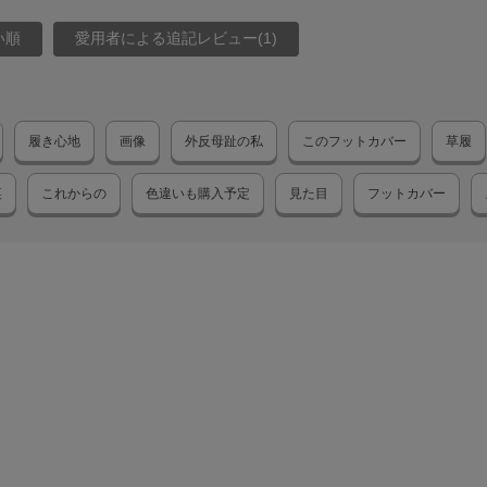
い順
愛用者による追記レビュー(1)
履き心地
画像
外反母趾の私
このフットカバー
草履
裏
これからの
色違いも購入予定
見た目
フットカバー