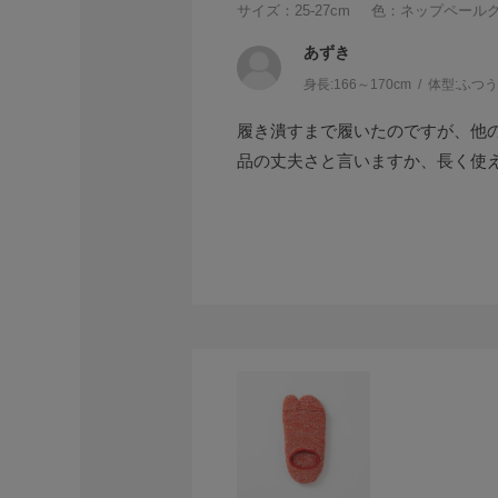
サイズ：25-27cm
色：ネップペール
あずき
身長:
166～170cm
体型:
ふつ
履き潰すまで履いたのですが、他
品の丈夫さと言いますか、長く使