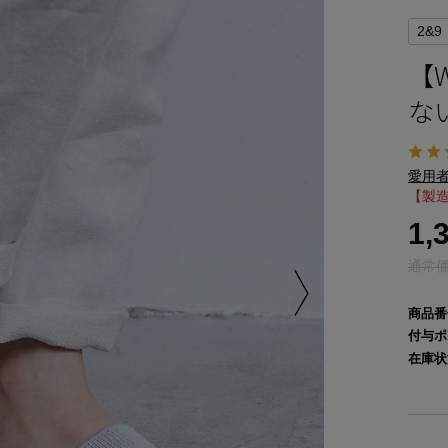
2&9
【
な
愛用者
【製造
1,
通常価格
商品番
付与ポ
在庫状