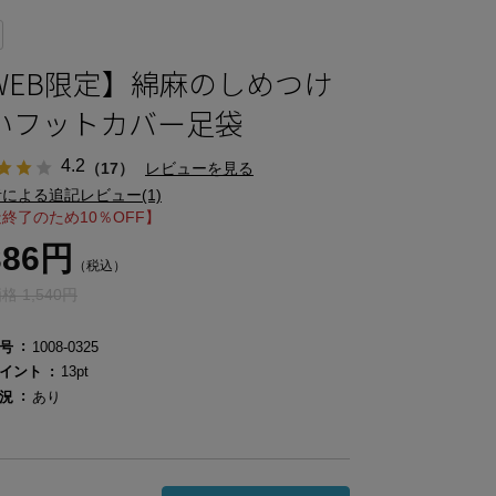
WEB限定】綿麻のしめつけ
いフットカバー足袋
4.2
（17）
レビューを見る
による追記レビュー(1)
終了のため10％OFF】
386円
（税込）
 1,540円
号
1008-0325
イント
13pt
況
あり