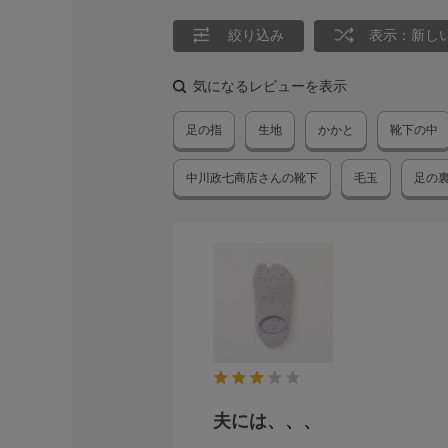
絞り込み
表示：新し
気になるレビューを表示
足の指
生地
かかと
靴下の中
中川政七商店さんの靴下
毛玉
足の
夫には、、、