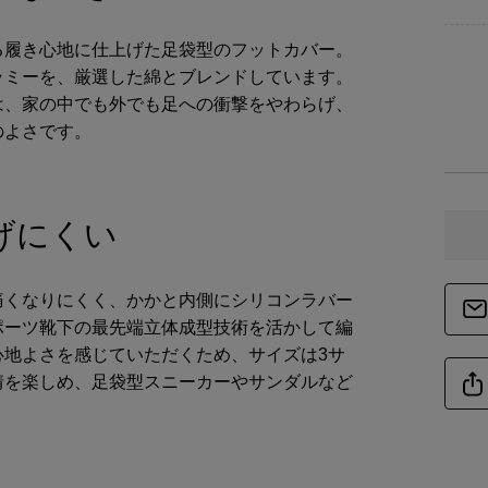
素
る履き心地に仕上げた足袋型のフットカバー。
ラミーを、厳選した綿とブレンドしています。
は、家の中でも外でも足への衝撃をやわらげ、
のよさです。
仕
商品サイズ
げにくい
サイ
痛くなりにくく、かかと内側にシリコンラバー
21～
ポーツ靴下の最先端立体成型技術を活かして編
心地よさを感じていただくため、サイズは3サ
23～
情を楽しめ、足袋型スニーカーやサンダルなど
25～