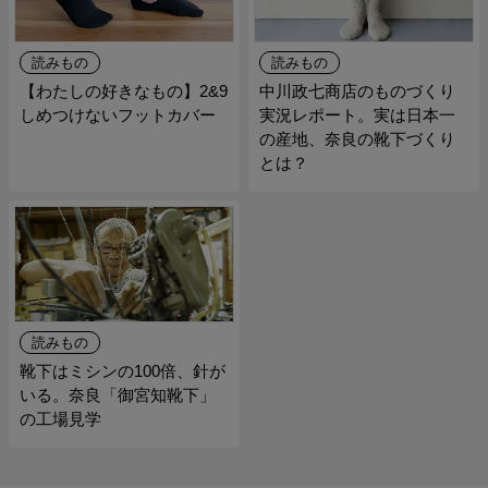
読みもの
読みもの
【わたしの好きなもの】2&9
中川政七商店のものづくり
しめつけないフットカバー
実況レポート。実は日本一
の産地、奈良の靴下づくり
とは？
読みもの
靴下はミシンの100倍、針が
いる。奈良「御宮知靴下」
の工場見学