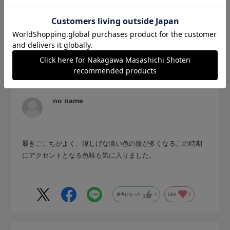
2026.7.30
この酷暑に！
サイズ：21-23cm
色：スカーレット
no name
履きごこちがよく、涼しげな淡い色の服が多くなるこの時期
にアクセントとなる色味も気に入りました。
参考になった
0
Like!
0