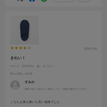
2026.6.28
きれい！
サイズ：25-27cm
色：ネイビー
購入の用途
:ご自宅用
すみか
身長:
156～160cm
体型:
ふつう
普段の服のサイズ:
M
こちらも落ち着いた良い色味でした