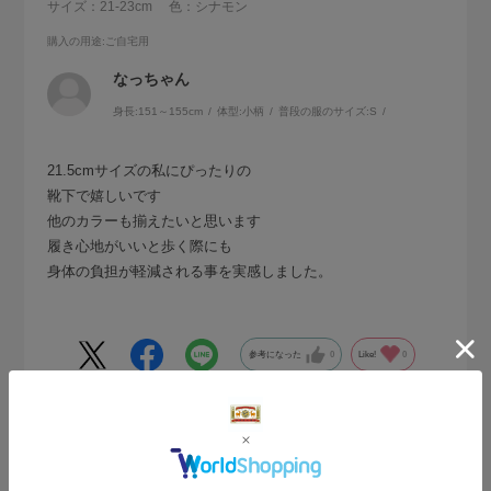
サイズ：21-23cm
色：シナモン
購入の用途
:ご自宅用
なっちゃん
身長:
151～155cm
体型:
小柄
普段の服のサイズ:
S
21.5cmサイズの私にぴったりの
靴下で嬉しいです
他のカラーも揃えたいと思います
履き心地がいいと歩く際にも
身体の負担が軽減される事を実感しました。
参考になった
0
Like!
0