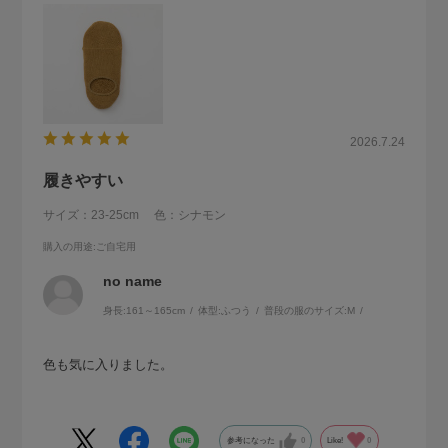
2026.7.24
履きやすい
サイズ：23-25cm
色：シナモン
購入の用途
:ご自宅用
no name
身長:
161～165cm
体型:
ふつう
普段の服のサイズ:
M
色も気に入りました。
参考になった
0
Like!
0