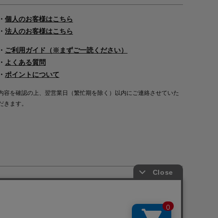
・
個人のお客様はこちら
・
法人のお客様はこちら
・
ご利用ガイド（※まずご一読ください）
・
よくある質問
・
ポイントについて
内容を確認の上、翌営業日（繁忙期を除く）以内にご連絡させていた
だきます。
Copyright©2000
-2026
Nakagawa Masashichi Shoten All Rights Reserved.