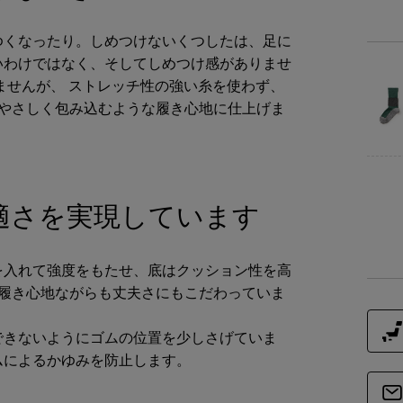
ゆくなったり。しめつけないくつしたは、足に
商品
いわけではなく、そしてしめつけ感がありませ
ませんが、 ストレッチ性の強い糸を使わず、
をやさしく包み込むような履き心地に仕上げま
商品詳細
素
適さを実現しています
仕
を入れて強度をもたせ、底はクッション性を高
商品サイズ
な履き心地ながらも丈夫さにもこだわっていま
サイ
できないようにゴムの位置を少しさげていま
ムによるかゆみを防止します。
21～