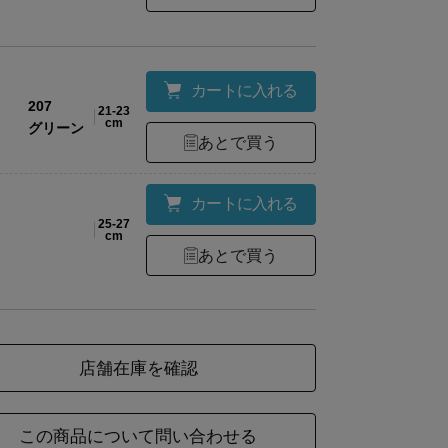
ご購入いただいた商品がオンラインショップの販
名
異なる場合がございます。中身の商品は同一の物
ので、ご了承くださいませ。
カートに入れる
207
21-23
cm
グリーン
あとで買う
材
綿80%・ナイロン20%
カートに入れる
25-27
cm
様
右足土踏まず部分に2&9のロゴマーク入り
あとで買う
ズ
丈
店舗在庫を確認
23
21
この商品について問い合わせる