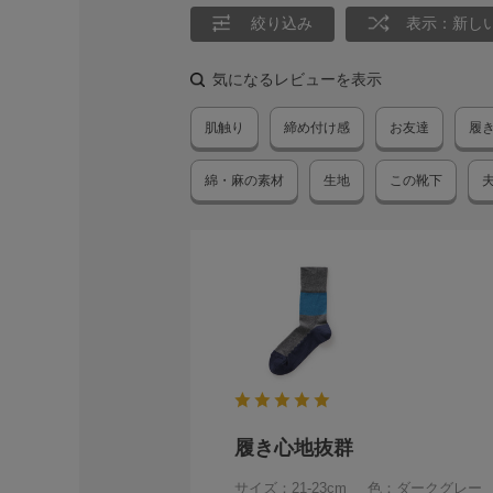
絞り込み
表示：新し
気になるレビューを表示
肌触り
締め付け感
お友達
履
綿・麻の素材
生地
この靴下
履き心地抜群
サイズ：21-23cm
色：ダークグレー