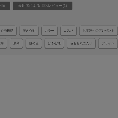
い順
愛用者による追記レビュー(1)
き心地抜群
履き心地
カラー
コスパ
お友達へのプレゼント
夫婦
最高
他の色
はき心地
色もお気に入り
デザイン