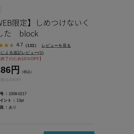
WEB限定】しめつけないく
た block
4.7
（132）
レビューを見る
による追記レビュー(1)
終了のため10％OFF】
386円
（税込）
 1,540円
号
1008-0217
イント
13pt
況
あり