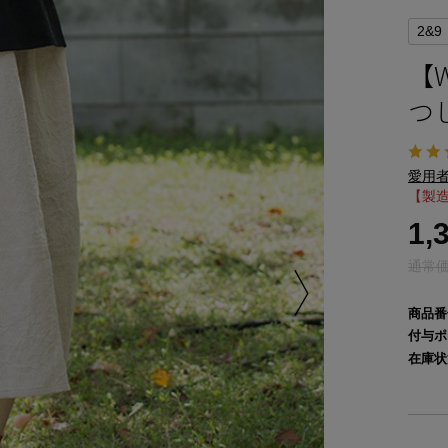
2&9
【
つし
愛用者
【製造
1,
通常価格
商品番
付与ポ
在庫状