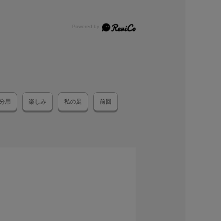
分用
楽しみ
私の足
前回