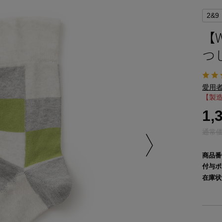
2&9
【
つ
愛用者
【製造
1,
通常価格
商品番
付与ポ
在庫状