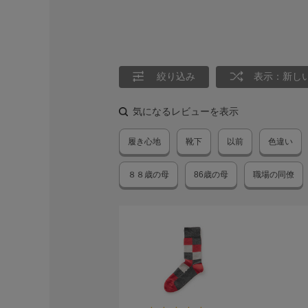
絞り込み
表示：新し
気になるレビューを表示
履き心地
靴下
以前
色違い
８８歳の母
86歳の母
職場の同僚