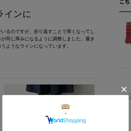
こち
23～
ラインに
25～
でいるのですが、折り返すことで厚くなってし
体が同じ厚みになるように調整しました。履き
添うようなラインになっています。