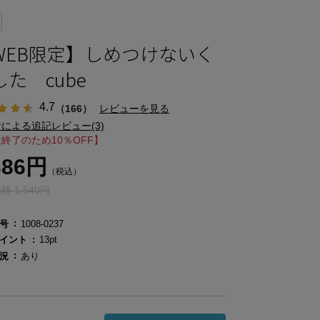
WEB限定】しめつけないく
した cube
4.7
（166）
レビューを見る
による追記レビュー(3)
終了のため10％OFF】
386円
（税込）
 1,540円
号
1008-0237
イント
13pt
況
あり