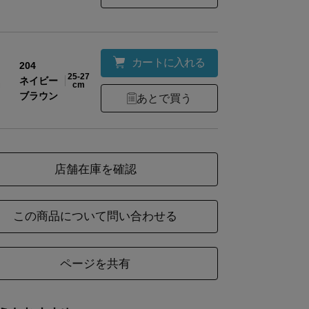
ご購入いただいた商品がオンラインショップの販
名
異なる場合がございます。中身の商品は同一の物
ので、ご了承くださいませ。
カートに入れる
204
25-27
ネイビー
cm
ブラウン
あとで買う
材
綿80%・ナイロン20%
店舗在庫を確認
様
右足土踏まず部分に2&9のロゴマーク入り
この商品について問い合わせる
ズ
丈
ページを共有
23
21