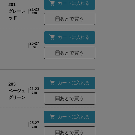
カートに入れる
201
21-23
グレーレ
cm
ッド
あとで買う
カートに入れる
25-27
㎝
あとで買う
カートに入れる
203
21-23
ベージュ
cm
グリーン
あとで買う
カートに入れる
25-27
cm
ーアルについてのお知らせ
あとで買う