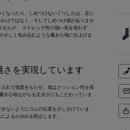
ゆくなったり。しめつけないくつしたは、足に
商品
いわけではなく、そしてしめつけ感がありませ
ませんが、 ストレッチ性の強い糸を使わず、
をやさしく包み込むような履き心地に仕上げま
商品詳細
素
適さを実現しています
仕
を入れて強度をもたせ、底はクッション性を高
商品サイズ
な履き心地ながらも丈夫さにもこだわっていま
サイ
できないようにゴムの位置を少しさげていま
ムによるかゆみを防止します。
21～