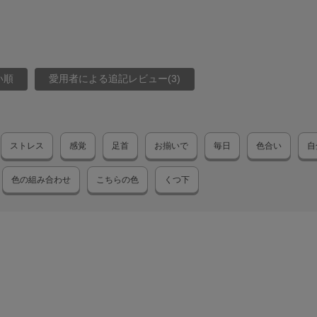
い順
愛用者による追記レビュー(3)
ストレス
感覚
足首
お揃いで
毎日
色合い
自
色の組み合わせ
こちらの色
くつ下