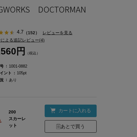
GWORKS DOCTORMAN
4.7
（152）
レビューを見る
による追記レビュー(4)
,560円
（税込）
号
1001-0882
イント
105pt
況
あり
カートに入れる
200
スカーレ
ット
あとで買う