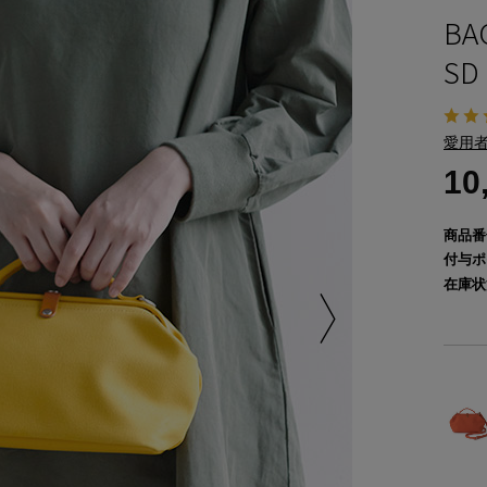
BA
SD
愛用者
10
商品番
付与ポ
在庫状