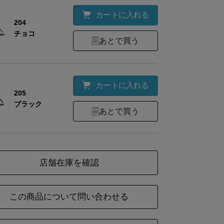
カートに入れる
204
チョコ
あとで買う
材
8号帆布・PVC加工
カートに入れる
205
ブラック
あとで買う
さ
約440g
店舗在庫を確認
最大
高
マ
持ち手内
ズ
幅
さ
チ
周
この商品について問い合わせる
31
15
12
27