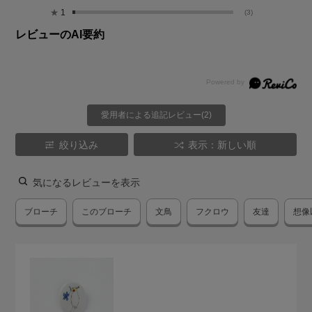
★
1
(3)
レビューのAI要約
愛用者による追記レビュー(2)
絞り込み
表示：新しい順
気になるレビューを表示
ブローチ
このブローチ
文鳥
フクロウ
友達
想像