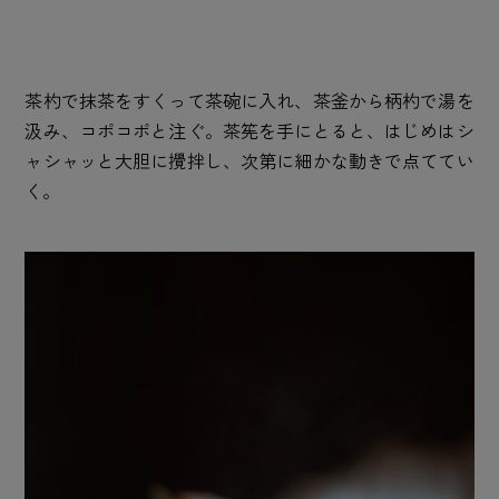
茶杓で抹茶をすくって茶碗に入れ、茶釜から柄杓で湯を
汲み、コポコポと注ぐ。茶筅を手にとると、はじめはシ
ャシャッと大胆に攪拌し、次第に細かな動きで点ててい
く。