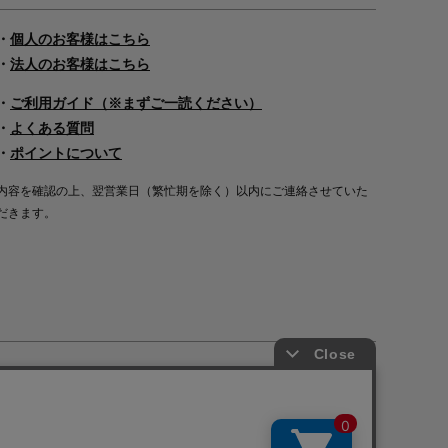
・
個人のお客様はこちら
・
法人のお客様はこちら
・
ご利用ガイド（※まずご一読ください）
・
よくある質問
・
ポイントについて
内容を確認の上、翌営業日（繁忙期を除く）以内にご連絡させていた
だきます。
Copyright©2000
-2026
Nakagawa Masashichi Shoten All Rights Reserved.