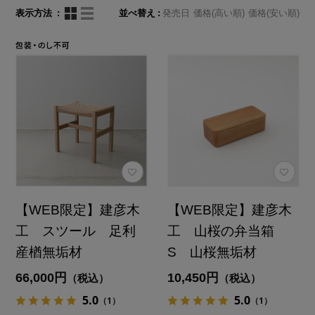
表示方法
並べ替え
発売日
価格(高い順)
価格(安い順)
【WEB限定】建彦木
【WEB限定】建彦木
工 スツール 足利
工 山桜の弁当箱
産楢無垢材
S 山桜無垢材
66,000円
10,450円
（税込）
（税込）
5.0
5.0
（1）
（1）