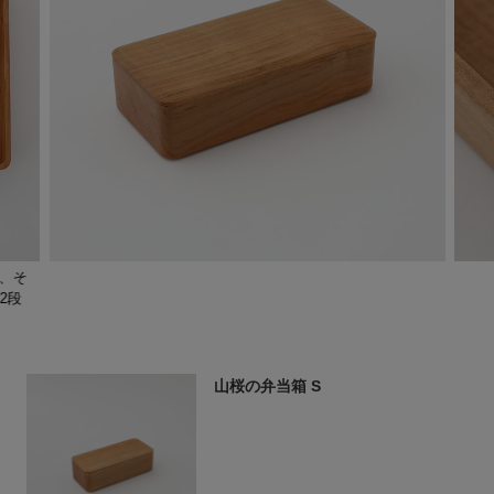
で、そ
2段
山桜の弁当箱 S