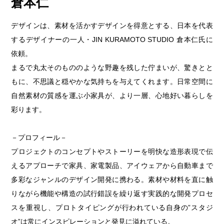
倉本仁
デザインは、素材を活かすデザインを得意とする、日本を代表
するデザイナーの一人・JIN KURAMOTO STUDIO 倉本仁氏に
依頼。
まるで丸太そのもののような野趣を残した佇まいが、驚きとと
もに、不思議と穏やかな気持ちを与えてくれます。日常空間に
自然素材の質感を運ぶ小家具が、より一層、心地好い暮らしを
彩ります。
－プロフィール－
プロジェクトのコンセプトやストーリーを明快な造形表現で伝
えるアプローチで家具、家電製品、アイウェアから自動車まで
多彩なジャンルのデザイン開発に携わる。素材や材料を直に触
りながら機能や構造の試行錯誤を繰り返す実践的な開発プロセ
スを重視し、プロトタイピングが行われている自身の”スタジ
オ”は常にインスピレーションと発見に溢れている。