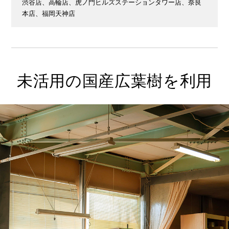
渋谷店
、
高輪店
、
虎ノ門ヒルズステーションタワー店
、
奈良
本店
、
福岡天神店
未活用の国産広葉樹を利用