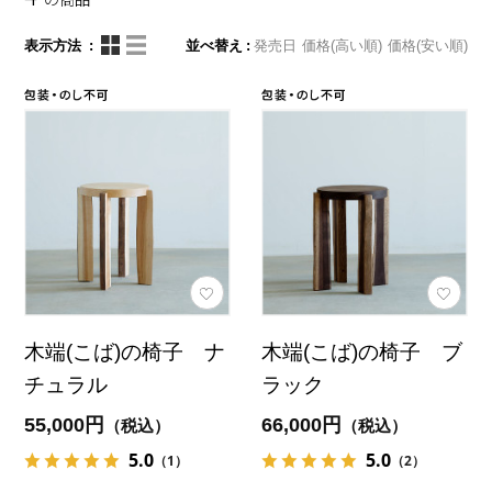
表示方法
並べ替え
発売日
価格(高い順)
価格(安い順)
木端(こば)の椅子 ナ
木端(こば)の椅子 ブ
チュラル
ラック
55,000円
66,000円
（税込）
（税込）
5.0
5.0
（1）
（2）