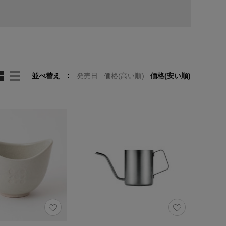
並べ替え
発売日
価格(高い順)
価格(安い順)