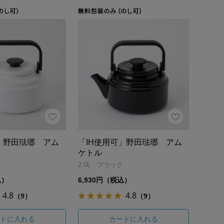
」野田琺瑯 アム
「IH使用可」野田琺瑯 アム
ケトル
2.0L ブラック
込）
6,930円（税込）
4.8
4.8
（9）
（9）
トに入れる
カートに入れる