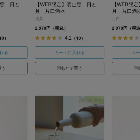
山窯 日と
【WEB限定】明山窯 日と
【WEB限
月 片口酒器
月 片口酒
浅黄
月白
2,970円（税込）
2,970円（税
4.2
10）
（10）
れる
カートに入れる
カー
買う
あとで買う