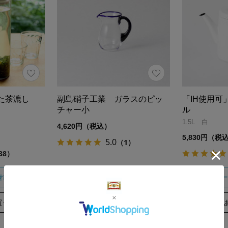
た茶漉し
副島硝子工業 ガラスのピッ
「IH使用可
チャー小
ル
1.5L 白
4,620円（税込）
5,830円（税
5.0
（1）
38）
れる
カートに入れる
カー
買う
あとで買う