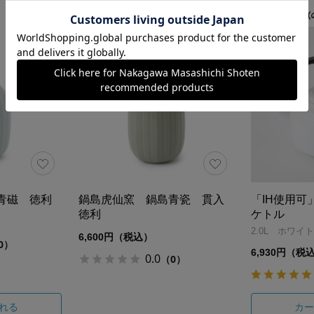
青磁 徳利
鍋島虎仙窯 鍋島青瓷 貫入
「IH使用可
徳利
ケトル
2.0L ホワイト
6,600円（税込）
0）
6,930円（税
0.0
（0）
れる
カー