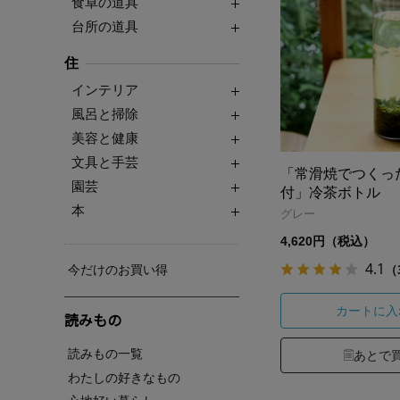
食卓の道具
台所の道具
住
インテリア
風呂と掃除
美容と健康
文具と手芸
「常滑焼でつくっ
園芸
付」冷茶ボトル
本
グレー
4,620円（税込）
4.1
（
今だけのお買い得
カートに入
読みもの
読みもの一覧
あとで
わたしの好きなもの