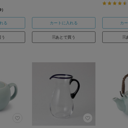
9）
れる
カートに入れる
カー
買う
あとで買う