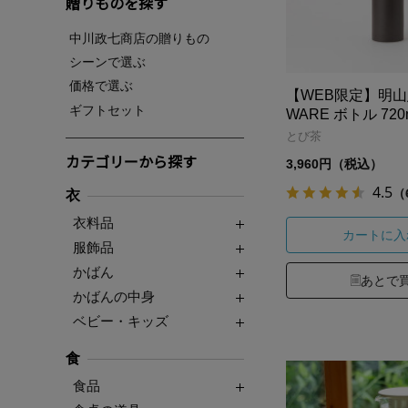
贈りものを探す
中川政七商店の贈りもの
シーンで選ぶ
価格で選ぶ
【WEB限定】明山窯
ギフトセット
WARE ボトル 720
とび茶
カテゴリーから探す
3,960円（税込）
4.5
（
衣
衣料品
カートに入
服飾品
かばん
あとで
かばんの中身
ベビー・キッズ
食
食品