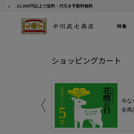
11,000円以上で送料・代引き手数料無料
特集
ショッピングカート
しい、植物由来
今な
。
全商