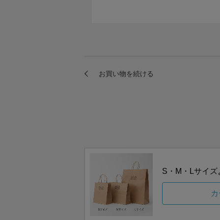
S・M・Lサイ
カ