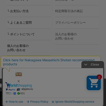
└ お支払い方法
特定商取引法の表記
└ よくあるご質問
プライバシーポリシー
└ ポイントについて
法人のお客様の
お問い合わせ
個人のお客様の
お問い合わせ
当サイトでは、当サイト内における閲覧履歴・属性情報などの取得およ
Copyright©2000
-2026
び利便性向上のためにクッキー（Cookie）を使用いたします。詳細に
Nakagawa Masashichi Shoten All Rights Reserved.
関しては「
プライバシーポリシー
」をお読みください。
承諾する