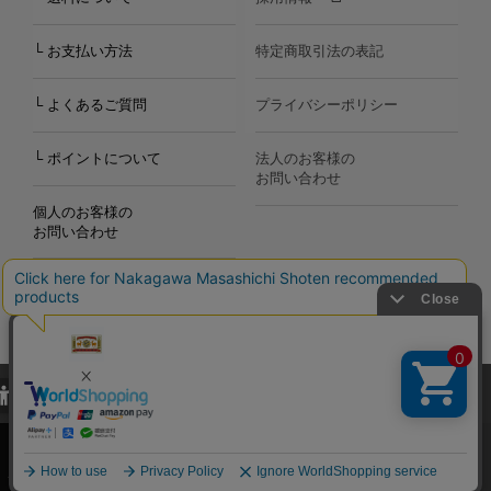
└ お支払い方法
特定商取引法の表記
└ よくあるご質問
プライバシーポリシー
└ ポイントについて
法人のお客様の
お問い合わせ
個人のお客様の
お問い合わせ
当サイトでは、当サイト内における閲覧履歴・属性情報などの取得およ
Copyright©2000
-2026
び利便性向上のためにクッキー（Cookie）を使用いたします。詳細に
Nakagawa Masashichi Shoten All Rights Reserved.
関しては「
プライバシーポリシー
」をお読みください。
承諾する