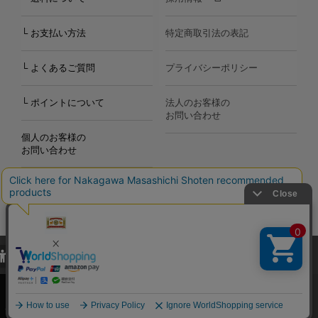
└ お支払い方法
特定商取引法の表記
└ よくあるご質問
プライバシーポリシー
└ ポイントについて
法人のお客様の
お問い合わせ
個人のお客様の
お問い合わせ
当サイトでは、当サイト内における閲覧履歴・属性情報などの取得およ
Copyright©2000
-2026
び利便性向上のためにクッキー（Cookie）を使用いたします。詳細に
Nakagawa Masashichi Shoten All Rights Reserved.
関しては「
プライバシーポリシー
」をお読みください。
承諾する