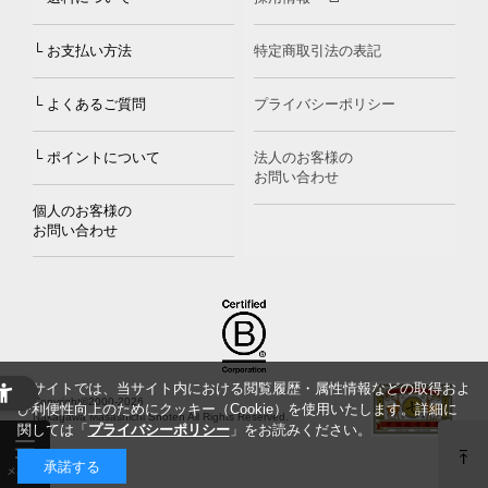
└ お支払い方法
特定商取引法の表記
└ よくあるご質問
プライバシーポリシー
└ ポイントについて
法人のお客様の
お問い合わせ
個人のお客様の
お問い合わせ
当サイトでは、当サイト内における閲覧履歴・属性情報などの取得およ
Copyright©2000
-2026
び利便性向上のためにクッキー（Cookie）を使用いたします。詳細に
Nakagawa Masashichi Shoten All Rights Reserved.
関しては「
プライバシーポリシー
」をお読みください。
承諾する