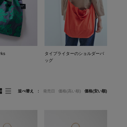
rks
タイプライターのショルダーバ
ッグ
並べ替え
発売日
価格(高い順)
価格(安い順)