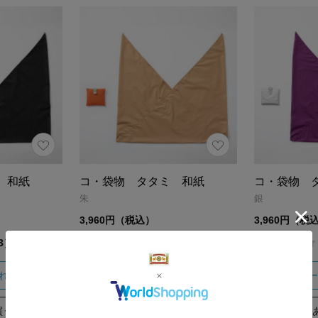
 和紙
コ・袋物 タタミ 和紙
コ・袋物 
朱
銀
3,960円（税込）
3,960円（税
4.7
3）
（3）
れる
カートに入れる
カー
買う
あとで買う