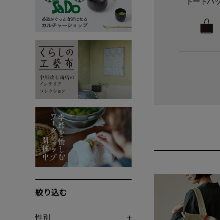
トートバ
絞り込む
性別