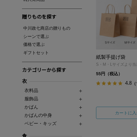
贈りものを探す
中川政七商店の贈りもの
シーンで選ぶ
価格で選ぶ
ギフトセット
紙製手提げ袋
S・M・Lサイズより
カテゴリーから探す
55円（税込）
衣
4.8
（
衣料品
服飾品
かばん
カートに入
かばんの中身
ベビー・キッズ
食