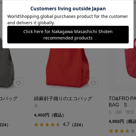
コバッグ
綿麻斜子織りのエコバッグ
TO&FRO P
BAG S
赤
S 200 RED
4,400円（税込）
4,950円（税
4.7
224）
（224）