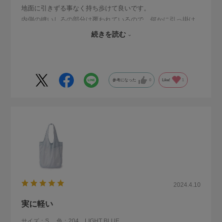
地面に引きずる事なく持ち歩けて良いです。
内側の縫いしろの部分は覆われているので、何かに引っ掛け
て糸が引きつれる事もありません。
続きを読む
値段は高めですが、末長く使えそうです。
参考になった
0
Like!
1
2024.4.10
実に軽い
サイズ：S
色：204 LIGHT BLUE