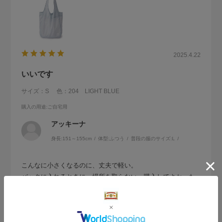
2025.4.22
いいです
サイズ：S
色：204 LIGHT BLUE
購入の用途
:ご自宅用
アッキーナ
身長:
151～155cm
体型:
ふつう
普段の服のサイズ:
L
こんなに小さくなるのに、丈夫で軽い。
バックに入れるときに、場所を取らない。購入してよかった
です。