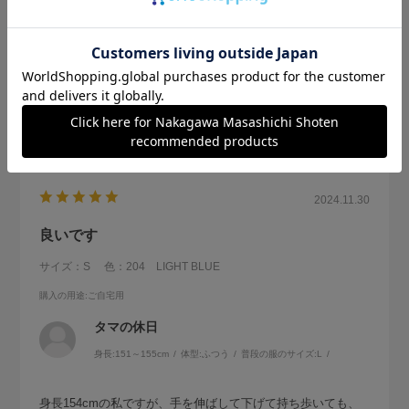
参考になった
0
Like!
1
2024.11.30
良いです
サイズ：S
色：204 LIGHT BLUE
購入の用途
:ご自宅用
タマの休日
身長:
151～155cm
体型:
ふつう
普段の服のサイズ:
L
身長154cmの私ですが、手を伸ばして下げて持ち歩いても、