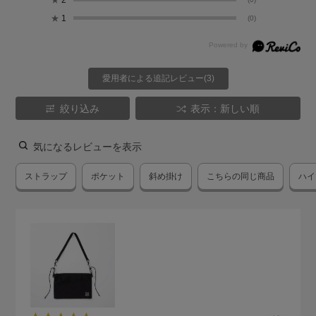
★
1
(0)
愛用者による追記レビュー(3)
絞り込み
表示：新しい順
気になるレビューを表示
ストラップ
ポケット
斜め掛け
こちらの同じ商品
ハイ