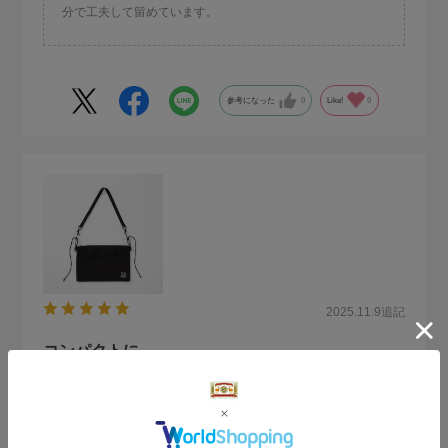
分で工夫して留めています。
参考になった
0
Like!
0
2025.11.9
追記
コンパクトに
サイズ：サイズなし
色：BLACK
no name