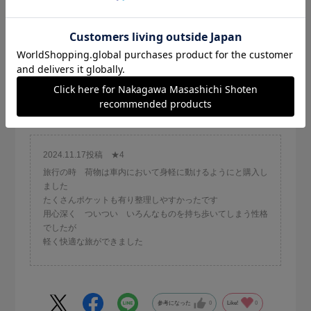
ご利用年数：1年
ベルトの調整も簡単 ファスナーで中身が出るようなことも
なく
ポケットもたくさんあり 斜め掛けで両手が使えて三歳の孫
とのお出かけの
続きを読む
必須アイテム！
2024.11.17投稿 ★4
旅行の時 荷物は車内において身軽に動けるようにと購入し
ました
たくさんポケットも有り整理しやすかったです
用心深く ついつい いろんなものを持ち歩いてしまう性格
でしたが
軽く快適な旅ができました
参考になった
0
Like!
0