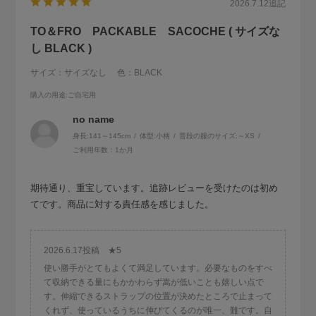
2026.7.12
追記
TO＆FRO PACKABLE SACOCHE ( サイズな
し BLACK )
サイズ：サイズなし
色：BLACK
購入の用途
:ご自宅用
no name
身長:
141～145cm
体型:
小柄
普段の服のサイズ:
～XS
ご利用年数：1か月
期待通り、重宝しています。追跡レビューを受けたのは初め
てです。商品に対する責任感を感じました。
2026.6.17投稿 ★5
使い勝手がとてもよくて満足しています。必要なものをすべ
て収納できる量にもかかわらず嵩が低いことも嬉しい点で
す。伸縮できるストラップの位置が決めたところで止まって
くれず、使っているうちに伸びてくるのが唯一、難です。自