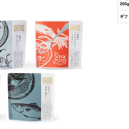
20
お取り扱い
ギフ
お召し
り