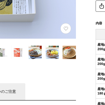
内容
産地
20
産地
20
産地
20
産地
いのご注意
18
産地