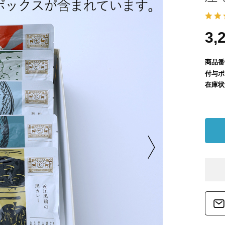
3,
商品番
付与ポ
在庫状