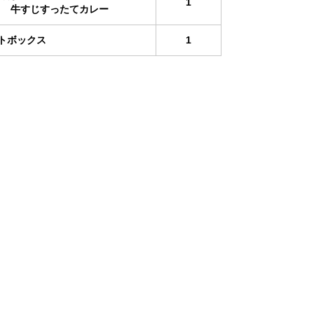
1
0g 牛すじすったてカレー
上のご注意
トボックス
1
●お湯で温める場合
袋の封を切らずに、そのまま沸騰したお湯に入れ、約5
らお召し上がりください。加熱後は中身が熱くなってお
封時間や耐熱容器などにうつす際にはやけどをしないよ
ださい。
●電子レンジで温める場合
上が
封を切り、深めの耐熱翌期などに移し、ラップをかけて
さい。加熱時間は機種・W(ワット）数により異なります
方
ジの説明書などを参考にしてください。(加熱時間の目安5
2分）
※電子レンジでの加熱中に具材などの急激な温度変化に
場合がありますのでご注意ください。
※加熱後は、軽くかき混ぜてからお召し上がりください
る際には中身が熱くなっておりますのでご注意ください