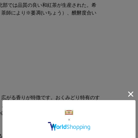
北部では品質の良い和紅茶が生産された。希
保存
茶師により※萎凋(いちょう）、醗酵度合い
製造
エネルギ
炭水化物
く広がる香りが特徴です。おくみどり特有のす
、まろやかな口当たりに。萎凋によって引き出
心ほどけるような余韻が残ります。
商品サイズ
サイ
る水分を蒸発させて葉を萎れさせる工程。