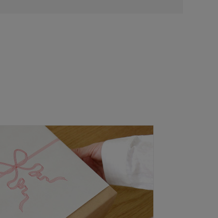
ズ
直径
持ち手含む幅
約Φ8.3
約10
。
箱
17.5×17.5×7.5