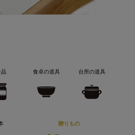
食品
食卓の道具
台所の道具
本
贈りもの