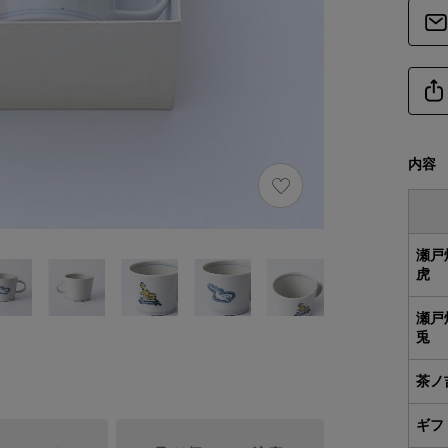
内容
瀬戸
虎
瀬戸
兎
茶ノ
ギフ