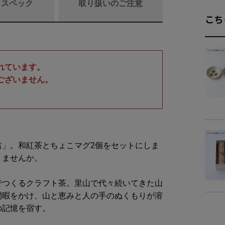
/ スペック
取り扱いのご注意
こち
商品詳細
れています。
ございません。
名
。
原材
原材料
吉」。和紅茶とちょこマグ2個をセットにしま
地
りませんか。
内容
でつくるクラフト茶。里山で代々続いてきた山
間暇をかけ、山と恵みと人の手のぬくもりが溶
の記憶を宿す。
賞味