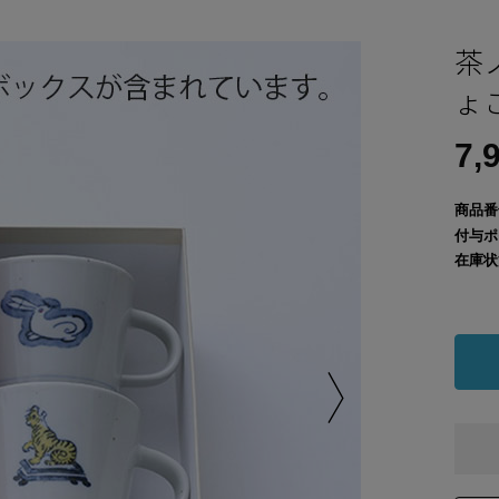
茶
ょ
7,
商品番
付与ポ
在庫状