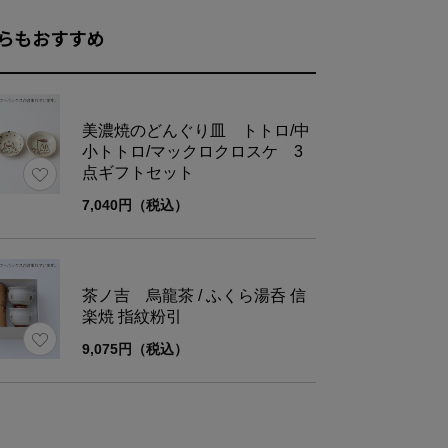
らもおすすめ
美濃焼のどんぐり皿 トトロ/中
小トトロ/マックロクロスケ 3
称
茶ノ吉 紅茶
点ギフトセット
7,040円（税込）
料名
茶
原産
奈良県
茶ノ吉 烏龍茶 / ふくら湯呑 信
名
楽焼 指紋粉引
9,075円（税込）
量
20g
期限
ご注文日より1ヶ月以上