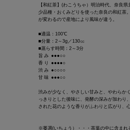
【和紅茶】(わこうちゃ）明治時代、奈良県
少品種・おくみどりを使った奈良の和紅茶。
が変わるので産地により風味が違う。
■適温：100℃
■分量：2～3g／130㏄
■蒸らす時間：2～3分
旨 み ●●●○○
香 り ●●●●○
渋 み ●○○○○
甘 味 ●●●○○
渋みが少なく、やさしい甘みと、やわらか
っきりとした後味に、発酵の深みが加わり
された花のような香りがふわりと広がり、
※萎凋(いちょう）・・・茶葉の中に含まれ