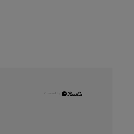
Φ6.5×17
称
瀬戸焼のちょこマグ 虎・兎
材
磁器
量
適量：約120～150ml
さ
約157g