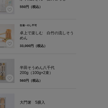
期限
ご注文日より1ヶ月以上
550円（税込）
方法
直射日光、高温多湿を避け常温で保存
卓上で楽しむ 白竹の流しそう
者
株式会社中川政七商店 奈良県奈良市東九条町111
めん
33,000円（税込）
所
株式会社信州自然王国 長野県飯田市座光寺611
分表示
半田そうめん八千代
l当た
とうもろこし
ト
200g（100g×2束）
）
560円（税込）
ギー
184kcal
120
く質
3.8g
2
大門箸 5膳入