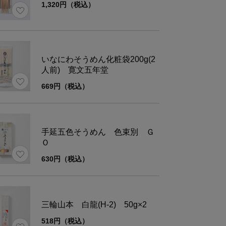
1,320円（税込）
質
3.8g
2
化物
30.2g
18
いなにわそうめん化粧袋200g(2
当量
3.6g
2
人前) 寛文五年堂
669円（税込）
ズ
パッケージ
手延五色そうめん 色束別 Ｇ
Ｏ
4.5×4.5×18.5
630円（税込）
三輪山本 白龍(H-2) 50g×2
518円（税込）