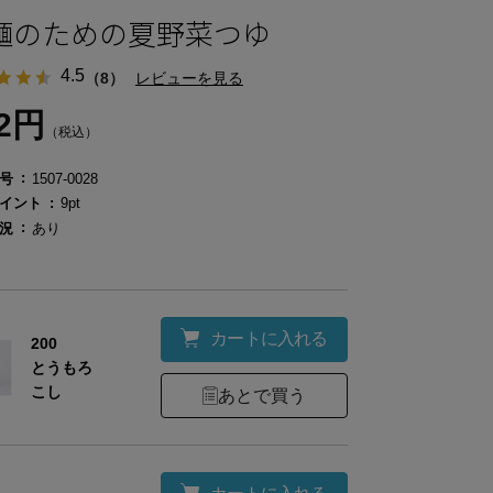
麺のための夏野菜つゆ
4.5
（8）
レビューを見る
72円
（税込）
号
1507-0028
イント
9pt
況
あり
カートに入れる
200
とうもろ
こし
あとで買う