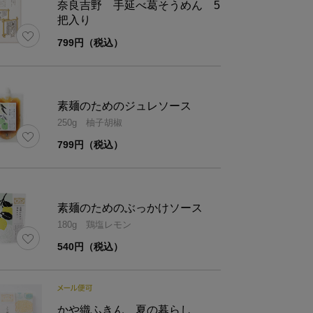
奈良吉野 手延べ葛そうめん 5
素麺のための夏野菜
素麺のための夏野
把入り
名
つゆ とうもろこし
マト
799円（税込）
称
めんつゆ(希釈用）
素麺のためのジュレソース
とうもろこしピュー
トマトピューレー(
250g 柚子胡椒
レー(国内製造）、発
造）、しょうゆ、
799円（税込）
酵調味料、みりん、
んご果汁、すだち
白しょうゆ、生姜、
植物油脂、発酵調
料名
練りごま、かつおだ
だし、貝出汁スー
素麺のためのぶっかけソース
しの素、食用ごま
ょう/クエン酸、(
180g 鶏塩レモン
油、(一部に小麦・大
豆・小麦・りんご
540円（税込）
豆・ごまを含む）
含む）
量
200ml
かや織ふきん 夏の暮らし