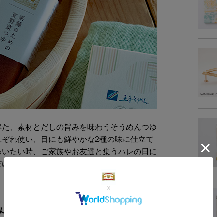
賞味
保存
販売
製造
得た、素材とだしの旨みを味わうそうめんつゆ
栄養成
れぞれ使い、目にも鮮やかな2種の味に仕立て
(100m
わいたい時、ご家族やお友達と集うハレの日に
り
だけます。
エネル
たんぱ
み