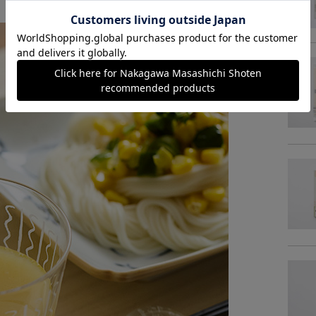
脂
炭水
食塩相
商品サイズ
サイ
-