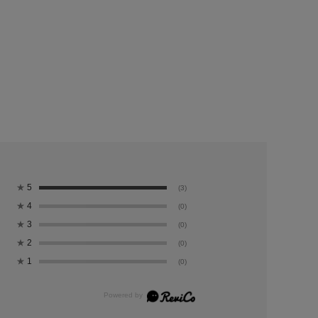
★
5
(3)
★
4
(0)
★
3
(0)
★
2
(0)
★
1
(0)