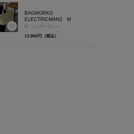
BAGWORKS
ELECTRICMAN2 M
M フェザーグレー
材
綿100％(8号帆布/パラフィンバイオW加工）
13,860円（税込）
さ
約580g
ズ
最大幅
高さ
34
27