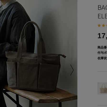
B
EL
17
商品番
付与ポ
在庫状