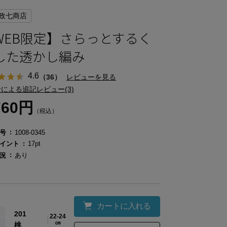
政七商店
WEB限定】さらっとするく
した透かし編み
4.6
（36）
レビューを見る
による追記レビュー(3)
760円
（税込）
号
1008-0345
イント
17pt
況
あり
カートに入れる
201
22-24
㎝
桃