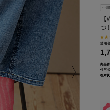
中川
【
つ
愛用者
1,
商品番
付与ポ
在庫状