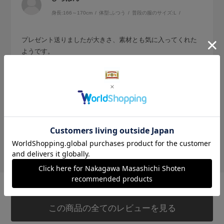
身長:
166～170cm
体型:
ふつう
普段の服のサイズ:
L
プレゼント送りましたが大きさ、素材とも気に入ってくれた
ようです。
横のチャックが便利とのことでした
参考になった
1
Like!
0
絞り込み
表示：新しい順
この商品の全てのレビューを見る