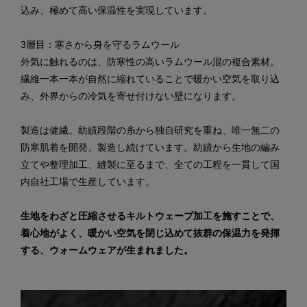
込み、極めて高い保温性を実現しています。
3層目：寒さから身を守るラムウール
外気に触れるのは、防寒性の高いラムウール混の複合素材。
繊維一本一本が自然に縮れていることで暖かい空気を取り込
み、外界からの冷気を寄せ付けない壁になります。
製造は健繊。紡績段階の糸から独自研究を重ね、唯一無二の
防寒肌着を開発、製造し続けています。紡績から生地の編み
立てや整理加工、縫製に至るまで、全ての工程を一貫して国
内自社工場で生産しています。
生地をわざと圧縮させるキルトウェーブ加工を施すことで、
着心地がよく、暖かい空気を閉じ込めて抜群の保温力を発揮
する、ウォームウェアが生まれました。