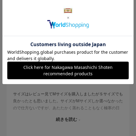
2026.2.1
今までにないあたたかさで
サイズ：M
色：BLACK
ねこさん
身長:
161～165cm
体型:
ふつう
普段の服のサイズ:
L
サイズはレビュー見てМサイズを購入しましたがＳサイズでも
良かったとも思いました。サイズがМサイズしか選べなかった
ので仕方ないですが、あたたかく蒸れることもなく極寒の日
の犬の散歩、通勤でも寒さを感じず１日過ごせました。娘に
続きを読む
も買いたかったのですがＳサイズがなかったので来季の購入
にしたいと思います