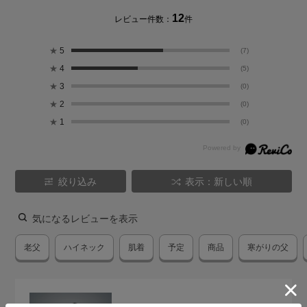
12
レビュー件数：
件
★
5
(7)
★
4
(5)
★
3
(0)
★
2
(0)
★
1
(0)
絞り込み
表示：新しい順
気になるレビューを表示
老父
ハイネック
肌着
予定
商品
寒がりの父