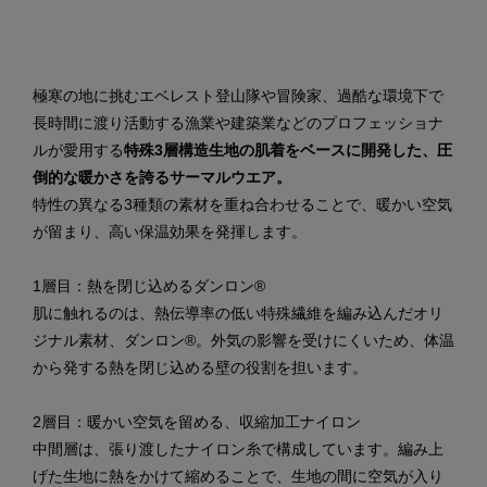
極寒の地に挑むエベレスト登山隊や冒険家、過酷な環境下で
長時間に渡り活動する漁業や建築業などのプロフェッショナ
ルが愛用する
特殊3層構造生地の肌着をベースに開発した、圧
倒的な暖かさを誇るサーマルウエア。
特性の異なる3種類の素材を重ね合わせることで、暖かい空気
が留まり、高い保温効果を発揮します。
1層目：熱を閉じ込めるダンロン®
肌に触れるのは、熱伝導率の低い特殊繊維を編み込んだオリ
ジナル素材、ダンロン®。外気の影響を受けにくいため、体温
から発する熱を閉じ込める壁の役割を担います。
2層目：暖かい空気を留める、収縮加工ナイロン
中間層は、張り渡したナイロン糸で構成しています。編み上
げた生地に熱をかけて縮めることで、生地の間に空気が入り