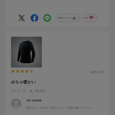
参考になった
0
Like!
0
2025.1.26
めちゃ暖かい
サイズ：S
色：BLACK
no name
身長:
151～155cm
体型:
ふつう
普段の服のサイズ:
S