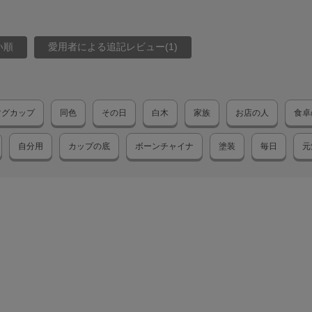
い順
愛用者による追記レビュー(1)
マグカップ
同色
その日
白木
家族
お店の人
食卓
自分用
カップの底
ボーンチャイナ
塗装
毎日
元