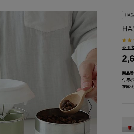
HAS
H
愛用者
2,
商品番
付与ポ
在庫状