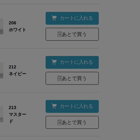
カートに入れる
206
ホワイト
あとで買う
ーアルについてのお知らせ
ご購入いただいた商品がオンラインショップの販
名
異なる場合がございます。中身の商品は同一の物
カートに入れる
212
ので、ご了承くださいませ。
ネイビー
あとで買う
カートに入れる
213
材
磁器
マスター
ド
あとで買う
量
300cc