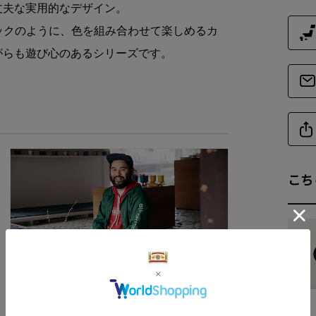
丈夫な実用的なデザイン。
重
ックのように、色を組み合わせて楽しめるカ
がらも遊び心のあるシリーズです。
商品サイズ
サイ
-
こち
読みもの
波佐見焼 マルヒロの2代目 馬場匡平さんに聞く、
初任給5万円からの10年