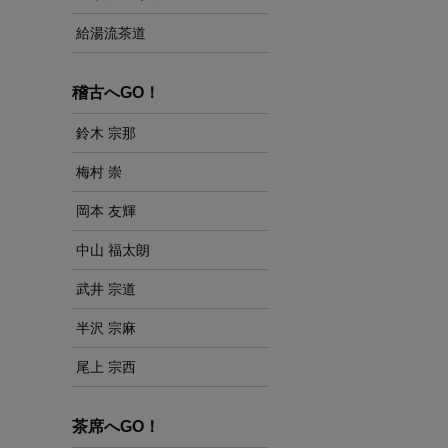
給湯流茶道
稽古へGO！
鈴木 宗那
梅村 崇
岡本 友輝
中山 福太朗
武井 宗道
半沢 宗麻
尾上 宗西
茶席へGO！