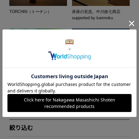
TORCHIN（トーチン）
床座の安息。中川政七商店
supported by karimoku
日本の精油 香りで整える
Fabrico NEKOとYETI特集
絞り込む