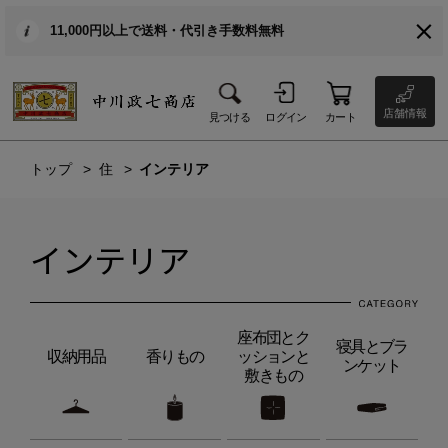
11,000円以上で送料・代引き手数料無料
店舗情報
見つける
ログイン
カート
トップ
住
インテリア
インテリア
座布団とク
寝具とブラ
収納用品
香りもの
ッションと
ンケット
敷きもの