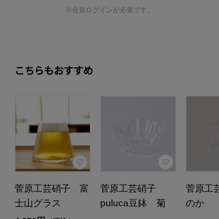
※会員ログインが必要です。
こちらもおすすめ
菅原工芸硝子 富
菅原工芸硝子
菅原工
士山グラス
puluca豆鉢 菊
のか