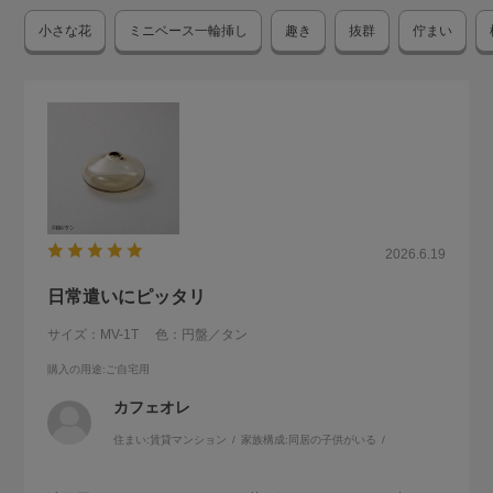
小さな花
ミニベース一輪挿し
趣き
抜群
佇まい
2026.6.19
日常遣いにピッタリ
サイズ：MV-1T
色：円盤／タン
購入の用途
:ご自宅用
カフェオレ
住まい:
賃貸マンション
家族構成:
同居の子供がいる