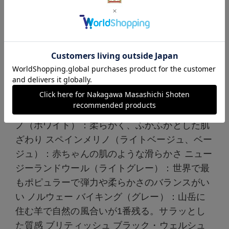
5種類のウール、それぞれの特徴
世界に3000種類も生息しているという羊たちの
毛は、人間の毛がそうであるように様々な毛質
を持っています。コシがあったり、ふわふわだ
ったり、それぞれ違う羊毛の特徴を活かしたの
がこのコレクションです。 オーストラリアメリ
ノ（ホワイト）：柔らかく、ふかふかとした肌
ざわり スペインメリノ（ライトベージュ、ベー
ジュ）：赤ちゃんの肌のような滑らかさ ニュー
ジーランドウール（ライトグレー）：世界で最
もポピュラーで弾力や柔らかさのバランスがい
い ノルウェー バイキング（グレー）：山岳に
住む羊で自然の風合いが1番残る。サラッとし
た質感 ブリティッシュ ブラック・ウェルシュ