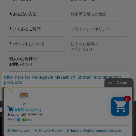
└ お支払い方法
特定商取引法の表記
└ よくあるご質問
プライバシーポリシー
└ ポイントについて
法人のお客様の
お問い合わせ
個人のお客様の
お問い合わせ
当サイトでは、当サイト内における閲覧履歴・属性情報などの取得およ
Copyright©2000
-2026
び利便性向上のためにクッキー（Cookie）を使用いたします。詳細に
Nakagawa Masashichi Shoten All Rights Reserved.
関しては「
プライバシーポリシー
」をお読みください。
承諾する