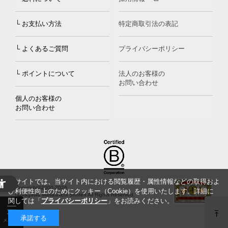
└ お支払い方法
特定商取引法の表記
└ よくあるご質問
プライバシーポリシー
└ ポイントについて
法人のお客様の
お問い合わせ
個人のお客様の
お問い合わせ
当サイトでは、当サイト内における閲覧履歴・属性情報などの取得およ
Copyright©2000
-2026
び利便性向上のためにクッキー（Cookie）を使用いたします。詳細に
Nakagawa Masashichi Shoten All Rights Reserved.
関しては「
プライバシーポリシー
」をお読みください。
承諾する