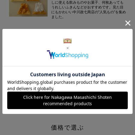
しに使える飲みものやお菓子、何枚あっても
うれしいふきんなどがおすすめです。見た目
にもかわいい中川政七商店の"人気もの”を集め
ました。
ふきんの贈りもの
中川政七商店を代表するアイテム、ふきんは
ちょっとした手みやげから、内祝いや御中
元・御歳暮まで幅広くお使いいただけます。
法事・香典返し
不祝儀を残さないように、との思いから「あ
とに残らないもの」が好まれる法事や香典の
お返し。消耗品のふきんやタオル、お茶やコ
ーヒーなどの消えものを中心に揃えました。
価格で選ぶ