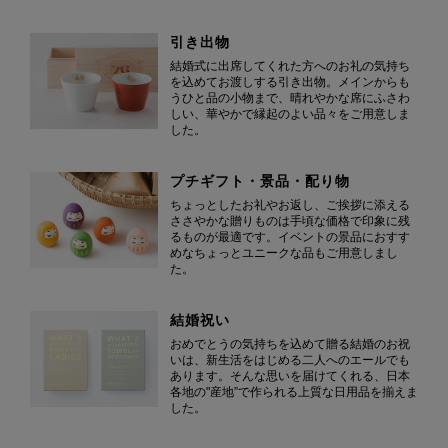
引き出物
結婚式に出席してくれた方へのお礼の気持ち
を込めてお渡しする引き出物。メインからも
うひと品の小物まで、晴れやかな席にふさわ
しい、華やかで縁起のよい品々をご用意しま
した。
プチギフト・景品・配り物
ちょっとしたお礼やお返し、ご挨拶に添える
ささやかな贈りものは手頃な価格で印象に残
るものが最適です。イベントの景品におすす
めなちょっとユニークな品もご用意しまし
た。
結婚祝い
おめでとうの気持ちを込めて贈る結婚のお祝
いは、新生活をはじめる二人へのエールでも
あります。そんな思いを届けてくれる、日本
各地の"産地”で作られる上質な日用品を揃えま
した。