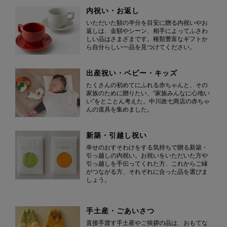
内祝い・お返し
いただいた額の半分を目安に贈る内祝いやお
返しは、金額やシーン、相手によってふさわ
しい品はさまざまです。種類豊富なギフトか
ら自分らしい一品を見つけてください。
出産祝い・ベビー・キッズ
たくさんの初めてにふれる赤ちゃんと、その
家族のために贈りたい、“家族みんなに心地い
い”をとことん考えた、中川政七商店の赤ちゃ
んの道具を集めました。
新築・引越し祝い
幸せのおすそわけをする気持ちで贈る新築・
引っ越しの内祝い。お祝いをいただいた方や
引っ越しを手伝ってくれた方、これからご縁
がつながる方、それぞれに合った品を選びま
しょう。
手土産・ごあいさつ
直接手渡す手土産やご挨拶の品は、おもてな