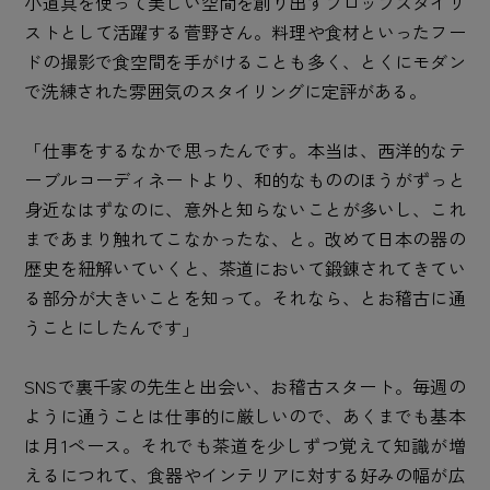
小道具を使って美しい空間を創り出すプロップスタイリ
ストとして活躍する菅野さん。料理や食材といったフー
ドの撮影で食空間を手がけることも多く、とくにモダン
で洗練された雰囲気のスタイリングに定評がある。
「仕事をするなかで思ったんです。本当は、西洋的なテ
ーブルコーディネートより、和的なもののほうがずっと
身近なはずなのに、意外と知らないことが多いし、これ
まであまり触れてこなかったな、と。改めて日本の器の
歴史を紐解いていくと、茶道において鍛錬されてきてい
る部分が大きいことを知って。それなら、とお稽古に通
うことにしたんです」
SNSで裏千家の先生と出会い、お稽古スタート。毎週の
ように通うことは仕事的に厳しいので、あくまでも基本
は月1ペース。それでも茶道を少しずつ覚えて知識が増
えるにつれて、食器やインテリアに対する好みの幅が広