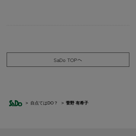
SaDo TOPへ
自点てはDO？
菅野 有希子