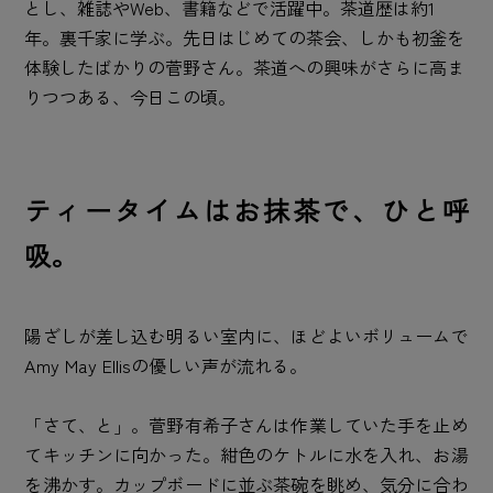
とし、雑誌やWeb、書籍などで活躍中。茶道歴は約1
年。裏千家に学ぶ。先日はじめての茶会、しかも初釜を
体験したばかりの菅野さん。茶道への興味がさらに高ま
りつつある、今日この頃。
ティータイムはお抹茶で、ひと呼
吸。
陽ざしが差し込む明るい室内に、ほどよいボリュームで
Amy May Ellisの優しい声が流れる。
「さて、と」。菅野有希子さんは作業していた手を止め
てキッチンに向かった。紺色のケトルに水を入れ、お湯
を沸かす。カップボードに並ぶ茶碗を眺め、気分に合わ