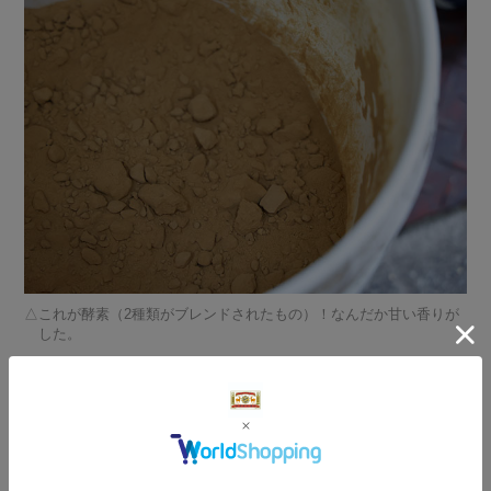
これが酵素（2種類がブレンドされたもの）！なんだか甘い香りが
した。
酵素洗いの最大の利点は「繊維を傷めないこと」と三宅さ
ん。化学薬品を使うと汚れはきれいに落とすものの、どう
しても糸が傷んでカサカサになる。それをカバーするため