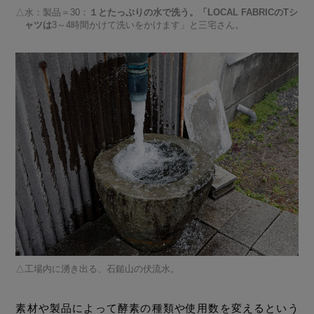
水：製品＝30：
１とたっぷりの水で洗う。「LOCAL FABRICのTシ
ャツは
3～4時間かけて洗いをかけます」と三宅さん。
工場内に湧き出る、石鎚山の伏流水。
素材や製品によって酵素の種類や使用数を変えるという