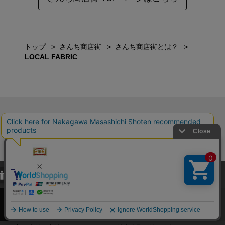
トップ
さんち商店街
さんち商店街とは？
LOCAL FABRIC
LINE
Instagram
X
Facebook
メールマガジン
当サイトでは、当サイト内における閲覧履歴・属性情報などの取得およ
ご利用ガイド
中川政七商店について
び利便性向上のためにクッキー（Cookie）を使用いたします。詳細に
関しては「
プライバシーポリシー
」をお読みください。
└ 送料について
採用情報
承諾する